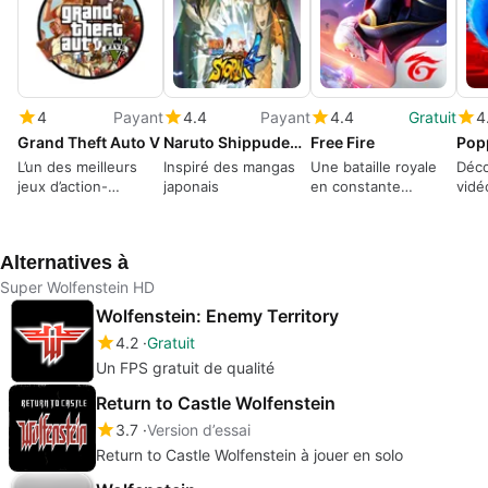
4
Payant
4.4
Payant
4.4
Gratuit
4
Grand Theft Auto V
Naruto Shippuden: Ultimate Ninja Storm 4
Free Fire
Pop
L’un des meilleurs
Inspiré des mangas
Une bataille royale
Déco
jeux d’action-
japonais
en constante
vidé
aventure en monde
évolution domine
plus 
ouvert
Alternatives à
Super Wolfenstein HD
Wolfenstein: Enemy Territory
4.2
Gratuit
Un FPS gratuit de qualité
Return to Castle Wolfenstein
3.7
Version d’essai
Return to Castle Wolfenstein à jouer en solo